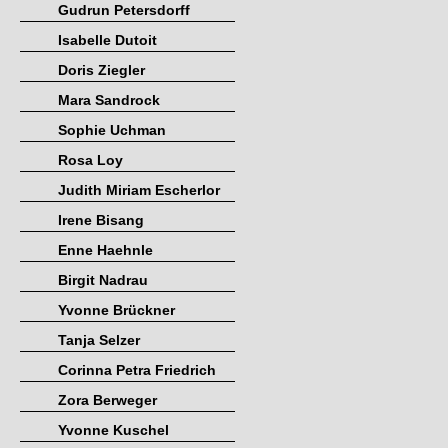
Gudrun Petersdorff
Isabelle Dutoit
Doris Ziegler
Mara Sandrock
Sophie Uchman
Rosa Loy
Judith Miriam Escherlor
Irene Bisang
Enne Haehnle
Birgit Nadrau
Yvonne Brückner
Tanja Selzer
Corinna Petra Friedrich
Zora Berweger
Yvonne Kuschel