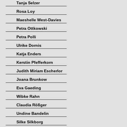
Tanja Selzer
Rosa Loy
Maeshelle West-Davies
Petra Ottkowski
Petra Polli
Ulrike Dornis
Katja Enders
Kerstin Pfefferkorn
Judith Miriam Escherlor
Joana Brunkow
Eva Gaeding
Wibke Rahn
Claudia Rößger
Undine Bandelin
Silke Silkborg