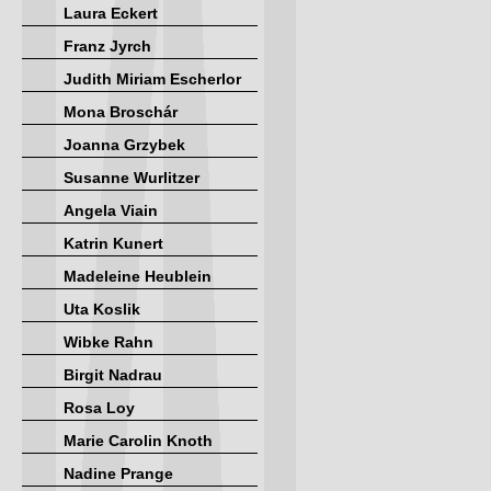
Laura Eckert
Franz Jyrch
Judith Miriam Escherlor
Mona Broschár
Joanna Grzybek
Susanne Wurlitzer
Angela Viain
Katrin Kunert
Madeleine Heublein
Uta Koslik
Wibke Rahn
Birgit Nadrau
Rosa Loy
Marie Carolin Knoth
Nadine Prange