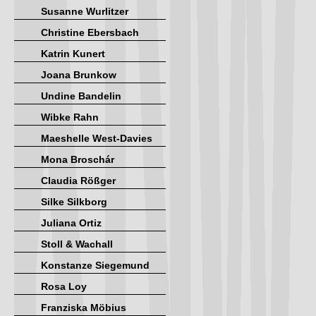
Susanne Wurlitzer
Christine Ebersbach
Katrin Kunert
Joana Brunkow
Undine Bandelin
Wibke Rahn
Maeshelle West-Davies
Mona Broschár
Claudia Rößger
Silke Silkborg
Juliana Ortiz
Stoll & Wachall
Konstanze Siegemund
Rosa Loy
Franziska Möbius