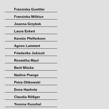
Franziska Guettler
Franziska Möbius
Joanna Grzybek
Laura Eckert
Kerstin Pfefferkorn
Agnes Lammert
Friederike Jokisch
Roswitha Maul
Berit Mücke
Nadine Prange
Petra Ottkowski
Enne Haehnle
Claudia Rößger
Yvonne Kuschel