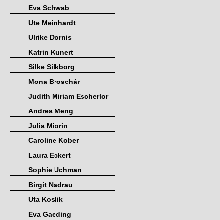
Eva Schwab
Ute Meinhardt
Ulrike Dornis
Katrin Kunert
Silke Silkborg
Mona Broschár
Judith Miriam Escherlor
Andrea Meng
Julia Miorin
Caroline Kober
Laura Eckert
Sophie Uchman
Birgit Nadrau
Uta Koslik
Eva Gaeding