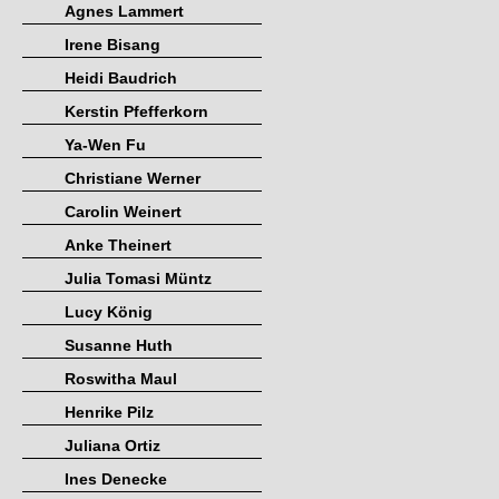
Agnes Lammert
Irene Bisang
Heidi Baudrich
Kerstin Pfefferkorn
Ya-Wen Fu
Christiane Werner
Carolin Weinert
Anke Theinert
Julia Tomasi Müntz
Lucy König
Susanne Huth
Roswitha Maul
Henrike Pilz
Juliana Ortiz
Ines Denecke