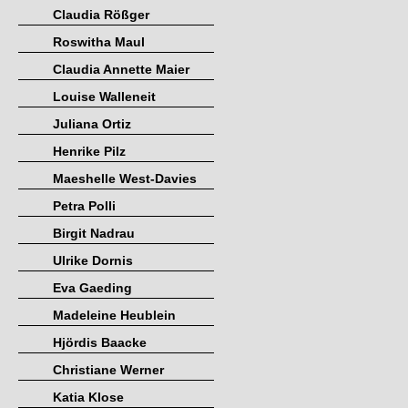
Claudia Rößger
Roswitha Maul
Claudia Annette Maier
Louise Walleneit
Juliana Ortiz
Henrike Pilz
Maeshelle West-Davies
Petra Polli
Birgit Nadrau
Ulrike Dornis
Eva Gaeding
Madeleine Heublein
Hjördis Baacke
Christiane Werner
Katia Klose