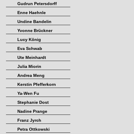
Gudrun Petersdorff
Enne Haehnle
Undine Bandelin
Yvonne Brückner
Lucy König
Eva Schwab
Ute Meinhardt
Julia Miorin
Andrea Meng
Kerstin Pfefferkorn
Ya-Wen Fu
Stephanie Dost
Nadine Prange
Franz Jyrch
Petra Ottkowski