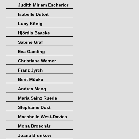
Judith Miriam Escherlor
Isabelle Dutoit
Lucy König
Hjördis Baacke
Sabine Graf
Eva Gaeding
Christiane Werner
Franz Jyrch
Berit Mücke
Andrea Meng
Maria Sainz Rueda
Stephanie Dost
Maeshelle West-Davies
Mona Broschár
Joana Brunkow