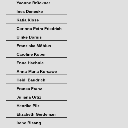
Yvonne Brückner
Ines Denecke
Katia Klose
Corinna Petra Friedrich
Ulrike Dornis
Franziska Möbius
Caroline Kober
Enne Haehnle
Anna-Maria Kursawe
Heidi Baudrich
Franca Franz
Juliana Ortiz
Henrike Pilz
Elizabeth Gerdeman
Irene Bisang