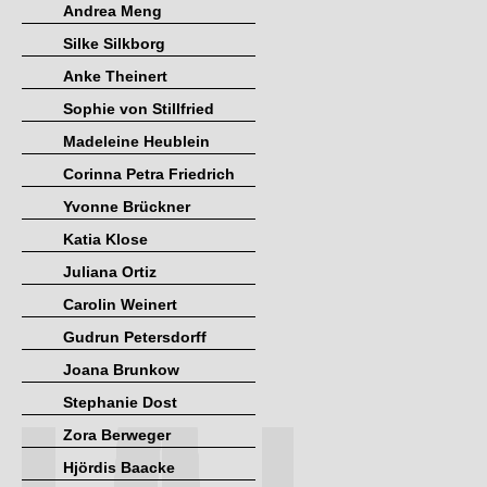
Andrea Meng
Silke Silkborg
Anke Theinert
Sophie von Stillfried
Madeleine Heublein
Corinna Petra Friedrich
Yvonne Brückner
Katia Klose
Juliana Ortiz
Carolin Weinert
Gudrun Petersdorff
Joana Brunkow
Stephanie Dost
Zora Berweger
Hjördis Baacke