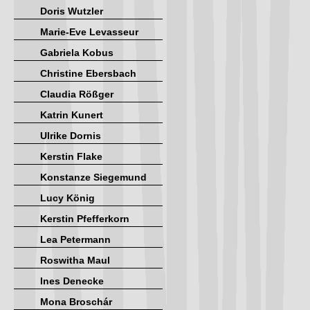
Doris Wutzler
Marie-Eve Levasseur
Gabriela Kobus
Christine Ebersbach
Claudia Rößger
Katrin Kunert
Ulrike Dornis
Kerstin Flake
Konstanze Siegemund
Lucy König
Kerstin Pfefferkorn
Lea Petermann
Roswitha Maul
Ines Denecke
Mona Broschár