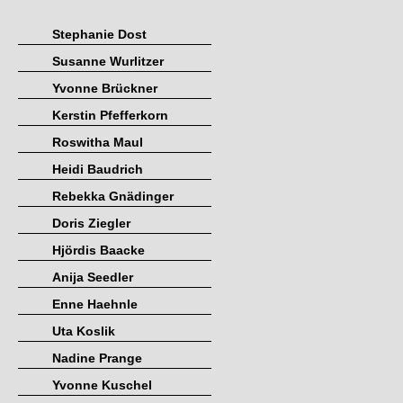
Stephanie Dost
Susanne Wurlitzer
Yvonne Brückner
Kerstin Pfefferkorn
Roswitha Maul
Heidi Baudrich
Rebekka Gnädinger
Doris Ziegler
Hjördis Baacke
Anija Seedler
Enne Haehnle
Uta Koslik
Nadine Prange
Yvonne Kuschel