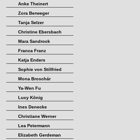
Anke Theinert
Zora Berweger
Tanja Selzer
Christine Ebersbach
Mara Sandrock
Franca Franz
Katja Enders
Sophie von Stillfried
Mona Broschár
Ya-Wen Fu
Lucy König
Ines Denecke
Christiane Werner
Lea Petermann
Elizabeth Gerdeman