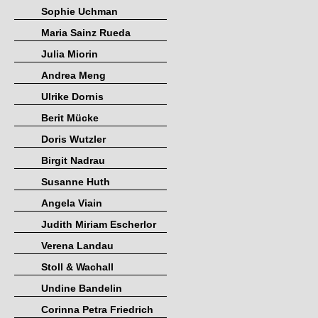
Sophie Uchman
Maria Sainz Rueda
Julia Miorin
Andrea Meng
Ulrike Dornis
Berit Mücke
Doris Wutzler
Birgit Nadrau
Susanne Huth
Angela Viain
Judith Miriam Escherlor
Verena Landau
Stoll & Wachall
Undine Bandelin
Corinna Petra Friedrich