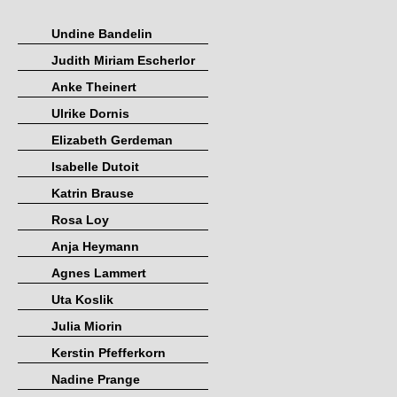
Undine Bandelin
Judith Miriam Escherlor
Anke Theinert
Ulrike Dornis
Elizabeth Gerdeman
Isabelle Dutoit
Katrin Brause
Rosa Loy
Anja Heymann
Agnes Lammert
Uta Koslik
Julia Miorin
Kerstin Pfefferkorn
Nadine Prange