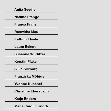
Anija Seedler
Nadine Prange
Franca Franz
Roswitha Maul
Kathrin Thiele
Laura Eckert
Susanne Wurlitzer
Kerstin Flake
Silke Silkborg
Franziska Möbius
Yvonne Kuschel
Christine Ebersbach
Katja Enders
Marie Carolin Knoth