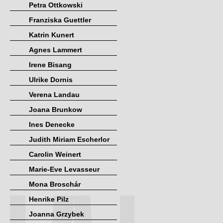
Petra Ottkowski
Franziska Guettler
Katrin Kunert
Agnes Lammert
Irene Bisang
Ulrike Dornis
Verena Landau
Joana Brunkow
Ines Denecke
Judith Miriam Escherlor
Carolin Weinert
Marie-Eve Levasseur
Mona Broschár
Henrike Pilz
Joanna Grzybek